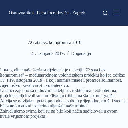
P
r
Osnovna škola Petra Preradovića - Zagreb
e
s
k
o
č
i
72 sata bez kompromisa 2019.
n
a
21. listopada 2019.
Događanja
s
a
d
I ove godine naša škola sudjelovala je u akciji ”72 sata bez
r
kompromisa” – međunarodnom volonterskom projektu koji se održao
ž
18. i 19. listopada 2019., a koji animira mlade i promiče solidarnost,
a
zajedništvo, kreativnost i volonterstvo.
j
Učenici zajedno sa njihovim učiteljima, roditeljima i volonterima
projekta sudjelovali su u uređivanju tribina na školskom igralištu.
Akcija se odvijala u petak popodne i subotu prijepodne, družili smo se,
bili smo kreativni i zajedno uljepšali naše tribine.
Zahvaljujemo svima koji su na bilo koji način sudjelovali u ovom
hvale vrijednom projektu!