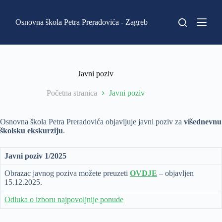
P
r
Osnovna škola Petra Preradovića - Zagreb
e
s
k
o
č
i
Javni poziv
n
a
Početna stranica
Javni poziv
s
a
d
Osnovna škola Petra Preradovića objavljuje javni poziv za
višednevnu
r
školsku ekskurziju
.
ž
a
j
Javni poziv 1/2025
Obrazac javnog poziva možete preuzeti
OVDJE
– objavljen
15.12.2025.
Odluka o izboru najpovoljnije ponude