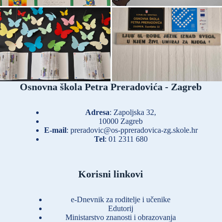
Osnovna škola Petra Preradovića - Zagreb
Adresa
: Zapoljska 32,
10000 Zagreb
E-mail
:
preradovic@os-ppreradovica-zg.skole.hr
Tel
:
01 2311 680
Korisni linkovi
e-Dnevnik za roditelje i učenike
Edutorij
Ministarstvo znanosti i obrazovanja