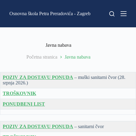
P
r
Osnovna škola Petra Preradovića - Zagreb
e
s
k
o
č
i
Javna nabava
n
a
Početna stranica
Javna nabava
s
a
d
r
POZIV ZA DOSTAVU PONUDA
– muški sanitarni čvor (28.
ž
srpnja 2026.)
a
j
TROŠKOVNIK
PONUDBENI LIST
POZIV ZA DOSTAVU PONUDA
– sanitarni čvor