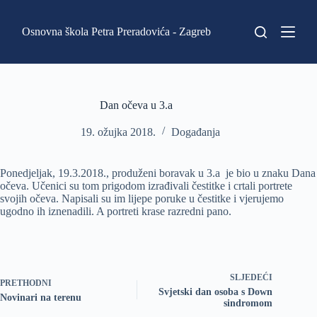
P
r
Osnovna škola Petra Preradovića - Zagreb
e
s
k
o
č
i
Dan očeva u 3.a
n
a
19. ožujka 2018.
Događanja
s
a
d
Ponedjeljak, 19.3.2018., produženi boravak u 3.a je bio u znaku Dana
r
očeva. Učenici su tom prigodom izrađivali čestitke i crtali portrete
ž
svojih očeva. Napisali su im lijepe poruke u čestitke i vjerujemo
a
ugodno ih iznenadili. A portreti krase razredni pano.
j
SLJEDEĆI
PRETHODNI
Svjetski dan osoba s Down
Novinari na terenu
sindromom