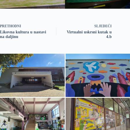
PRETHODNI
SLJEDEĆI
Likovna kultura u nastavi
Virtualni uskrsni kutak u
na daljinu
4.b