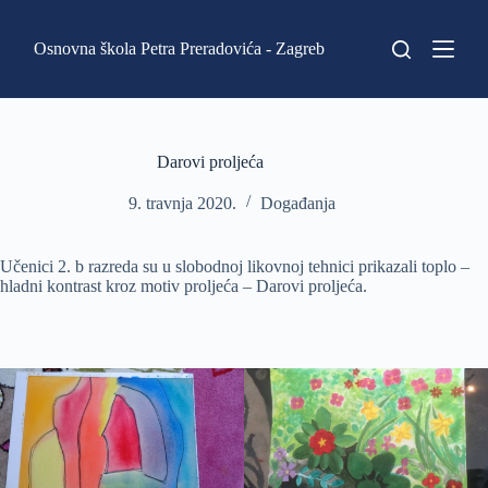
P
r
Osnovna škola Petra Preradovića - Zagreb
e
s
k
o
č
i
Darovi proljeća
n
a
9. travnja 2020.
Događanja
s
a
d
Učenici 2. b razreda su u slobodnoj likovnoj tehnici prikazali toplo –
r
hladni kontrast kroz motiv proljeća – Darovi proljeća.
ž
a
j