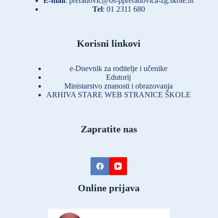
E-mail
:
preradovic@os-ppreradovica-zg.skole.hr
Tel
:
01 2311 680
Korisni linkovi
e-Dnevnik za roditelje i učenike
Edutorij
Ministarstvo znanosti i obrazovanja
ARHIVA STARE WEB STRANICE ŠKOLE
Zapratite nas
Online prijava