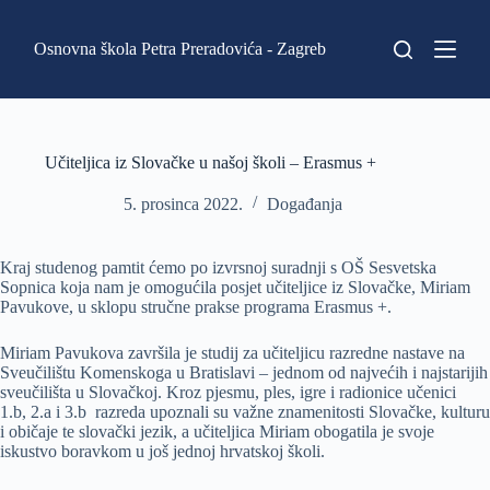
P
r
Osnovna škola Petra Preradovića - Zagreb
e
s
k
o
č
i
Učiteljica iz Slovačke u našoj školi – Erasmus +
n
a
5. prosinca 2022.
Događanja
s
a
d
Kraj studenog pamtit ćemo po izvrsnoj suradnji s OŠ Sesvetska
r
Sopnica koja nam je omogućila posjet učiteljice iz Slovačke, Miriam
ž
Pavukove, u sklopu stručne prakse programa Erasmus +.
a
j
Miriam Pavukova završila je studij za učiteljicu razredne nastave na
Sveučilištu Komenskoga u Bratislavi – jednom od najvećih i najstarijih
sveučilišta u Slovačkoj. Kroz pjesmu, ples, igre i radionice učenici
1.b, 2.a i 3.b razreda upoznali su važne znamenitosti Slovačke, kulturu
i običaje te slovački jezik, a učiteljica Miriam obogatila je svoje
iskustvo boravkom u još jednoj hrvatskoj školi.