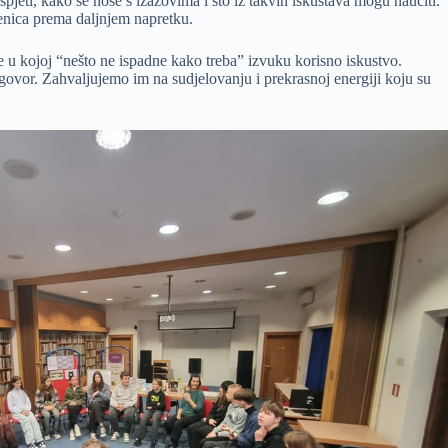
uspjeti, kako se nose s izazovima i što iz takvih iskustava mogu naučiti.
penica prema daljnjem napretku.
ije u kojoj “nešto ne ispadne kako treba” izvuku korisno iskustvo.
azgovor. Zahvaljujemo im na sudjelovanju i prekrasnoj energiji koju su