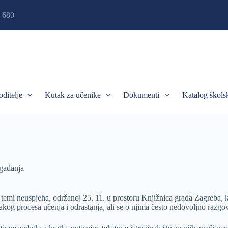
 680
oditelje
Kutak za učenike
Dokumenti
Katalog škols
gađanja
j temi neuspjeha, održanoj 25. 11. u prostoru Knjižnica grada Zagreba, 
akog procesa učenja i odrastanja, ali se o njima često nedovoljno razgo