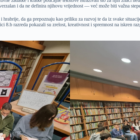
ivne zadatke i kratke poticajne tekstove istraživali što za njih znači ne
iverzalan i da ne definira njihovu vrijednost — već može biti važna ste
 i hrabrije, da ga prepoznaju kao priliku za razvoj te da iz svake situac
ici 8.b razreda pokazali su zrelost, kreativnost i spremnost na iskren r