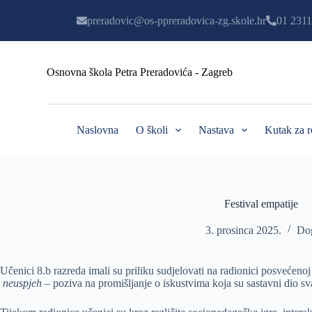
P
preradovic@os-ppreradovica-zg.skole.hr
01 2311
r
e
s
k
Osnovna škola Petra Preradovića - Zagreb
o
č
i
n
a
Naslovna
O školi
Nastava
Kutak za r
s
a
d
r
ž
a
Festival empatije
j
3. prosinca 2025.
Do
Učenici 8.b razreda imali su priliku sudjelovati na radionici posvećeno
neuspjeh
– poziva na promišljanje o iskustvima koja su sastavni dio sv