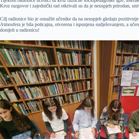
Tijekom radionice učenici su kroz različite sociopedagoške igre, interakt
Kroz razgovor i zajednički rad otkrivali su da je neuspjeh prirodan, un
Cilj radionice bio je osnažiti učenike da na neuspjeh gledaju pozitivnije
Atmosfera je bila poticajna, otvorena i ispunjena sudjelovanjem, a učen
donijeli u radionicu!