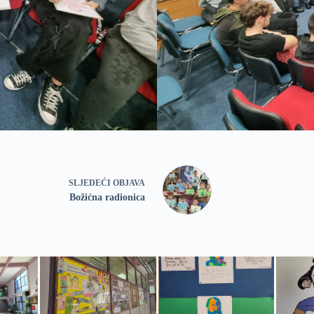
SLJEDEĆI
OBJAVA
Božićna radionica