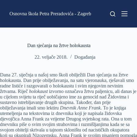
P
r
Osnovna škola Petra Preradovića - Zagreb
e
s
k
o
č
i
Dan sjećanja na žrtve holokausta
n
a
22. veljače 2018.
Događanja
s
a
d
Dana 27. siječnja u našoj smo školi obilježili Dan sjećanja na žrtve
r
holokausta. Dan prije obilježavanja, na satu vjeronauka, rješavali smo
ž
radne listiće i razgovarali o holokaustu i svim njegovim nevinim
a
žrtvama. Riječ
holokaust
izvorno označava žrtvu paljenicu, ali danas je
j
u cijelom svijetu ta riječ uobičajeno ime za genocid nad Židovima i
sustavno istrebljavanje drugih skupina. Također, dan prije
obilježavanja imali smo lektiru
Dnevnik Anne Frank
. To je knjiga
utemeljenja na tekstovima iz dnevnika koji je napisala židovska
djevojčica Anna Frank za vrijeme Drugog svjetskog rata. Ona u tom
dnevniku piše o svim svojim strahovima i razmišljanjima kada se sa
svojom obitelji skrivala u tajnom skloništu od nacističkih okupatora
koji su okupirali Nizozemsku. Anna Frank je svojim pisanjem pomogla