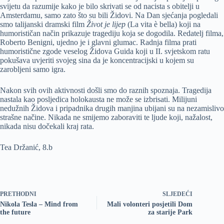
svijetu da razumije kako je bilo skrivati se od nacista s obitelji u
Amsterdamu, samo zato što su bili Židovi. Na Dan sjećanja pogledali
smo talijanski dramski film
Život je lijep
(La vita è bella) koji na
humorističan način prikazuje tragediju koja se dogodila. Redatelj filma,
Roberto Benigni, ujedno je i glavni glumac. Radnja filma prati
humoristične zgode veselog Židova Guida koji u II. svjetskom ratu
pokušava uvjeriti svojeg sina da je koncentracijski u kojem su
zarobljeni samo igra.
Nakon svih ovih aktivnosti došli smo do raznih spoznaja. Tragedija
nastala kao posljedica holokausta ne može se izbrisati. Milijuni
nedužnih Židova i pripadnika drugih manjina ubijani su na nezamislivo
strašne načine. Nikada ne smijemo zaboraviti te ljude koji, nažalost,
nikada nisu dočekali kraj rata.
Tea Držanić, 8.b
PRETHODNI
SLJEDEĆI
Nikola Tesla – Mind from
Mali volonteri posjetili Dom
the future
za starije Park