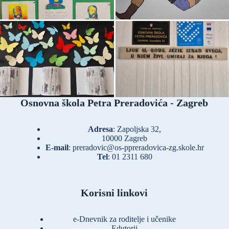
Osnovna škola Petra Preradovića - Zagreb
Adresa
: Zapoljska 32,
10000 Zagreb
E-mail
:
preradovic@os-ppreradovica-zg.skole.hr
Tel
:
01 2311 680
Korisni linkovi
e-Dnevnik za roditelje i učenike
Edutorij