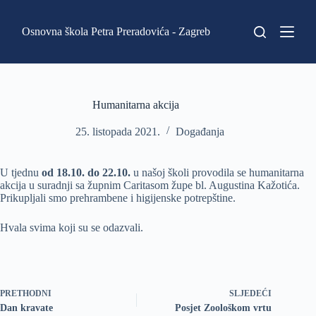
P
r
Osnovna škola Petra Preradovića - Zagreb
e
s
k
o
č
i
Humanitarna akcija
n
a
25. listopada 2021.
Događanja
s
a
d
U tjednu
od 18.10. do 22.10.
u našoj školi provodila se humanitarna
r
akcija u suradnji sa župnim Caritasom župe bl. Augustina Kažotića.
ž
Prikupljali smo prehrambene i higijenske potrepštine.
a
j
Hvala svima koji su se odazvali.
PRETHODNI
SLJEDEĆI
Dan kravate
Posjet Zoološkom vrtu