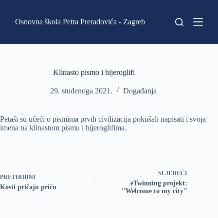
P
r
Osnovna škola Petra Preradovića - Zagreb
e
s
k
o
č
i
Klinasto pismo i hijeroglifi
n
a
29. studenoga 2021.
Događanja
s
a
d
Petaši su učeći o pismima prvih civilizacija pokušali napisati i svoja
r
imena na klinastom pismu i hijeroglifima.
ž
a
j
SLJEDEĆI
PRETHODNI
eTwinning projekt:
Kosti pričaju priču
''Welcome to my city''