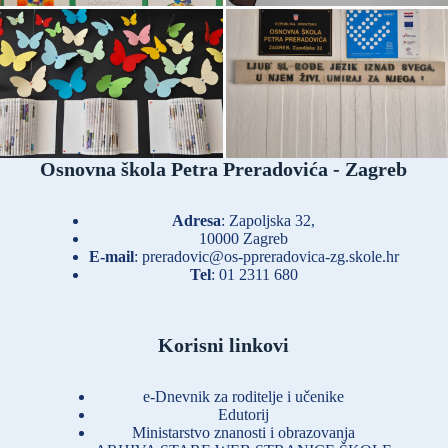
Osnovna škola Petra Preradovića - Zagreb
Adresa
: Zapoljska 32,
10000 Zagreb
E-mail
:
preradovic@os-ppreradovica-zg.skole.hr
Tel
:
01 2311 680
Korisni linkovi
e-Dnevnik za roditelje i učenike
Edutorij
Ministarstvo znanosti i obrazovanja