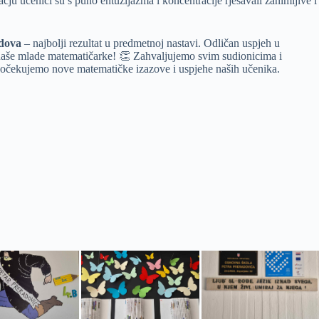
ju učenici su s puno entuzijazma i koncentracije rješavali zanimljive i
dova
– najbolji rezultat u predmetnoj nastavi. Odličan uspjeh u
naše mlade matematičarke! 👏 Zahvaljujemo svim sudionicima i
m očekujemo nove matematičke izazove i uspjehe naših učenika.