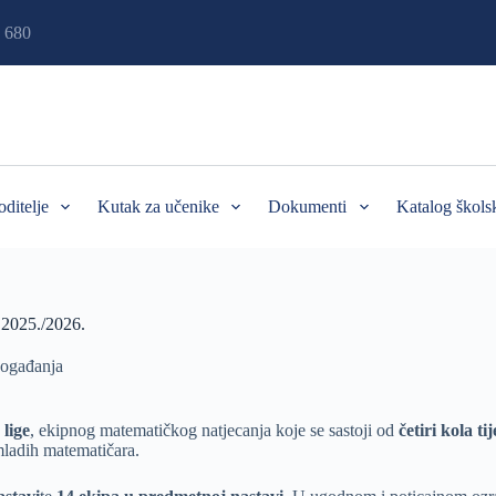
 680
oditelje
Kutak za učenike
Dokumenti
Katalog škols
 2025./2026.
ogađanja
lige
, ekipnog matematičkog natjecanja koje se sastoji od
četiri kola t
 mladih matematičara.