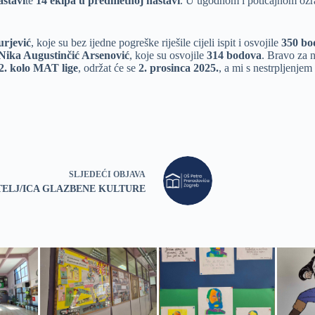
astavi
te
14 ekipa u predmetnoj nastavi
. U ugodnom i poticajnom ozrač
urjević
, koje su bez ijedne pogreške riješile cijeli ispit i osvojile
350 bo
 Nika Augustinčić Arsenović
, koje su osvojile
314 bodova
. Bravo za 
2. kolo MAT lige
, održat će se
2. prosinca 2025.
, a mi s nestrpljenje
SLJEDEĆI
OBJAVA
TELJ/ICA GLAZBENE KULTURE