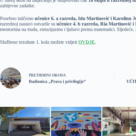
U našoj školi na natjecanju je sudjelovalo čak
18 ekipa u razrednoj n
zahtjevne zadatke.
Posebno ističemo
učenice 6. a razreda, Idu Martinović i Karolinu J
razrednoj nastavi ostvarile su
učenice 4. b razreda, Ria Martinović i
mentorima na trudu, entuzijazmu i ljubavi prema matematici. Sljedeće,
Službene rezultate 1. kola možete vidjeti
OVDJE
.
PRETHODNI
OBJAVA
Radionica „Prava i privilegije“
UČI