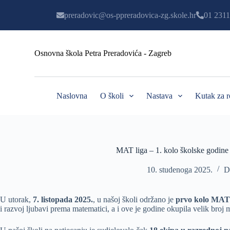
P
preradovic@os-ppreradovica-zg.skole.hr
01 2311
r
e
s
k
Osnovna škola Petra Preradovića - Zagreb
o
č
i
n
a
Naslovna
O školi
Nastava
Kutak za r
s
a
d
r
ž
a
MAT liga – 1. kolo školske godine
j
10. studenoga 2025.
D
U utorak,
7. listopada 2025.
, u našoj školi održano je
prvo kolo MAT 
i razvoj ljubavi prema matematici, a i ove je godine okupila velik broj