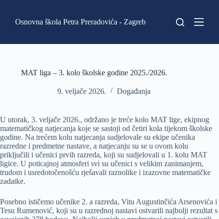
P
r
Osnovna škola Petra Preradovića - Zagreb
e
s
k
o
č
i
MAT liga – 3. kolo školske godine 2025./2026.
n
a
9. veljače 2026.
Događanja
s
a
d
U utorak, 3. veljače 2026., održano je treće kolo MAT lige, ekipnog
r
matematičkog natjecanja koje se sastoji od četiri kola tijekom školske
ž
godine. Na trećem kolu natjecanja sudjelovale su ekipe učenika
a
razredne i predmetne nastave, a natjecanju su se u ovom kolu
j
priključili i učenici prvih razreda, koji su sudjelovali u 1. kolu MAT
ligice. U poticajnoj atmosferi svi su učenici s velikim zanimanjem,
trudom i usredotočenošću rješavali raznolike i izazovne matematičke
zadatke.
Posebno ističemo učenike 2. a razreda, Vitu Augustinčića Arsenovića i
Tesu Rumenović, koji su u razrednoj nastavi ostvarili najbolji rezultat s