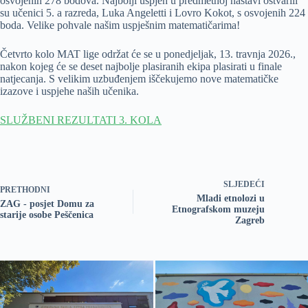
osvojenih 278 bodova. Najbolji uspjeh u predmetnoj nastavi ostvarili
su učenici 5. a razreda, Luka Angeletti i Lovro Kokot, s osvojenih 224
boda. Velike pohvale našim uspješnim matematičarima!
Četvrto kolo MAT lige održat će se u ponedjeljak, 13. travnja 2026.,
nakon kojeg će se deset najbolje plasiranih ekipa plasirati u finale
natjecanja. S velikim uzbuđenjem iščekujemo nove matematičke
izazove i uspjehe naših učenika.
SLUŽBENI REZULTATI 3. KOLA
SLJEDEĆI
PRETHODNI
Mladi etnolozi u
ZAG - posjet Domu za
Etnografskom muzeju
starije osobe Peščenica
Zagreb