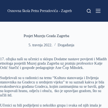
P
r
Osnovna škola Petra Preradovića - Zagreb
e
s
k
o
č
i
Posjet Muzeju Grada Zagreba
n
a
5. travnja 2022.
Događanja
s
a
d
17. ožujka naši su učenici u sklopu Dodatne nastave povijesti i Mladih
r
etnologa posjetili Muzej grada Zagreba uz pratnju profesorice Katje
ž
Orlić Starčić i gospođe pedagoginje Ane Čop Miholek.
a
j
Sudjelovali su u radionici na temu “Kultura stanovanja i življenja
stanovnika na Gradecu u srednjem vijeku” te su saznali kakva je bila
svakodnevica građana Gradeca, kojim zanimanjima su se bavili, gdje
su kupovali hranu, odjeću i obuću, tko je upravljao gradom, što su
učili itd.
Učenici su bili podijeljeni u nekoliko grupa i svaka od njih imala je