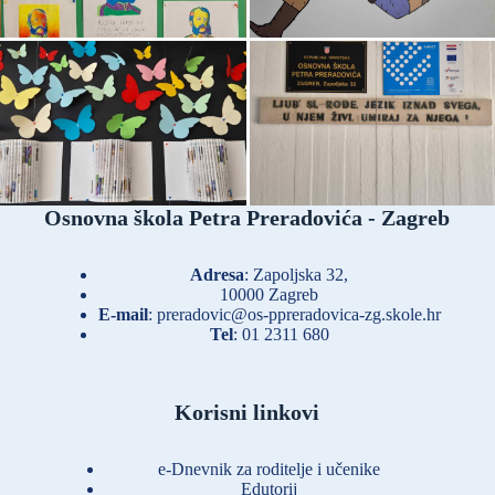
Osnovna škola Petra Preradovića - Zagreb
Adresa
: Zapoljska 32,
10000 Zagreb
E-mail
:
preradovic@os-ppreradovica-zg.skole.hr
Tel
:
01 2311 680
Korisni linkovi
e-Dnevnik za roditelje i učenike
Edutorij