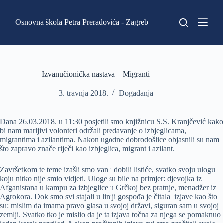
P
r
Osnovna škola Petra Preradovića - Zagreb
e
s
k
o
č
i
Izvanučionička nastava – Migranti
n
a
3. travnja 2018.
Događanja
s
a
d
Dana 26.03.2018. u 11:30 posjetili smo knjižnicu S.S. Kranjčević kako
r
bi nam marljivi volonteri održali predavanje o izbjeglicama,
ž
migrantima i azilantima. Nakon ugodne dobrodošlice objasnili su nam
a
što zapravo znače riječi kao izbjeglica, migrant i azilant.
j
Završetkom te teme izašli smo van i dobili listiće, svatko svoju ulogu
koju nitko nije smio vidjeti. Uloge su bile na primjer: djevojka iz
Afganistana u kampu za izbjeglice u Grčkoj bez pratnje, menadžer iz
Agrokora. Dok smo svi stajali u liniji gospođa je čitala izjave kao što
su: mislim da imama pravo glasa u svojoj državi, siguran sam u svojoj
zemlji. Svatko tko je mislio da je ta izjava točna za njega se pomaknuo