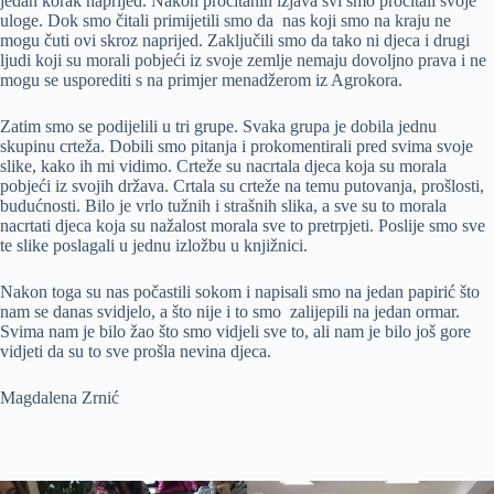
jedan korak naprijed. Nakon pročitanih izjava svi smo pročitali svoje
uloge. Dok smo čitali primijetili smo da nas koji smo na kraju ne
mogu čuti ovi skroz naprijed. Zaključili smo da tako ni djeca i drugi
ljudi koji su morali pobjeći iz svoje zemlje nemaju dovoljno prava i ne
mogu se usporediti s na primjer menadžerom iz Agrokora.
Zatim smo se podijelili u tri grupe. Svaka grupa je dobila jednu
skupinu crteža. Dobili smo pitanja i prokomentirali pred svima svoje
slike, kako ih mi vidimo. Crteže su nacrtala djeca koja su morala
pobjeći iz svojih država. Crtala su crteže na temu putovanja, prošlosti,
budućnosti. Bilo je vrlo tužnih i strašnih slika, a sve su to morala
nacrtati djeca koja su nažalost morala sve to pretrpjeti. Poslije smo sve
te slike poslagali u jednu izložbu u knjižnici.
Nakon toga su nas počastili sokom i napisali smo na jedan papirić što
nam se danas svidjelo, a što nije i to smo zalijepili na jedan ormar.
Svima nam je bilo žao što smo vidjeli sve to, ali nam je bilo još gore
vidjeti da su to sve prošla nevina djeca.
Magdalena Zrnić