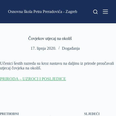
P
r
Osnovna škola Petra Preradovića - Zagreb
e
s
k
o
č
i
Čovjekov utjecaj na okoliš
n
a
17. lipnja 2020.
Događanja
s
a
d
Učenici šestih razreda su kroz nastavu na daljinu iz prirode proučavali
r
utjecaj čovjeka na okoliš.
ž
a
PRIRODA – UZROCI I POSLJEDICE
j
PRETHODNI
SLJEDEĆI