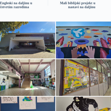
Engleski na daljinu u
Mali biblijski projekt u
četvrtim razredima
nastavi na daljinu