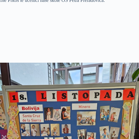
ole Prkos te učenici naše škole OŠ Petra Preradovića.