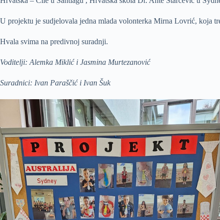
Hrvatska – Čile u Santiagu , Hrvatska škola Dr. Ante Starčević u Sydn
U projektu je sudjelovala jedna mlada volonterka Mirna Lovrić, koja tre
Hvala svima na predivnoj suradnji.
Voditelji: Alemka Miklić i Jasmina Murtezanović
Suradnici: Ivan Paraščić i Ivan Šuk