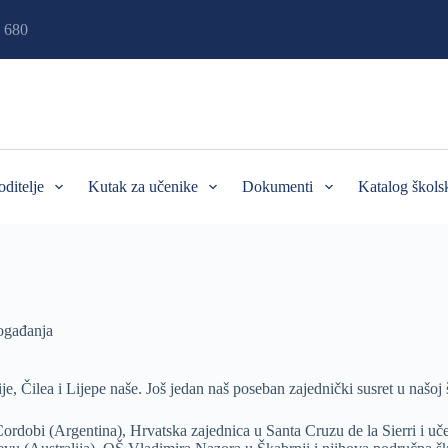
 680
oditelje
Kutak za učenike
Dokumenti
Katalog škols
gađanja
ije, Čilea i Lijepe naše. Još jedan naš poseban zajednički susret u našoj 
ordobi (Argentina), Hrvatska zajednica u Santa Cruzu de la Sierri i uče