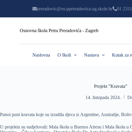
P
preradovic@os-ppreradovica-zg.skole.hr
01 2311
r
e
s
k
Osnovna škola Petra Preradovića - Zagreb
o
č
i
n
a
Naslovna
O školi
Nastava
Kutak za r
s
a
d
r
ž
a
Projekt ”Kravata”
j
14. listopada 2024.
Do
Panoi puni kravata koje su izradila djeca iz Argentine, Australije, Boliv
U projektu su sudjelovali: Mala škola u Buenos Airesu i Mala škola u C