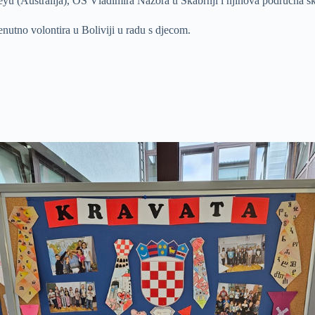
eyu (Australija), OŠ Vladimira Nazora u Škabrnji i njihova područna šk
nutno volontira u Boliviji u radu s djecom.