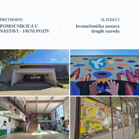
PRETHODNI
SLJEDEĆI
POMOĆNIK/ICA U
Izvanučionička nastava
NASTAVI - JAVNI POZIV
drugih razreda