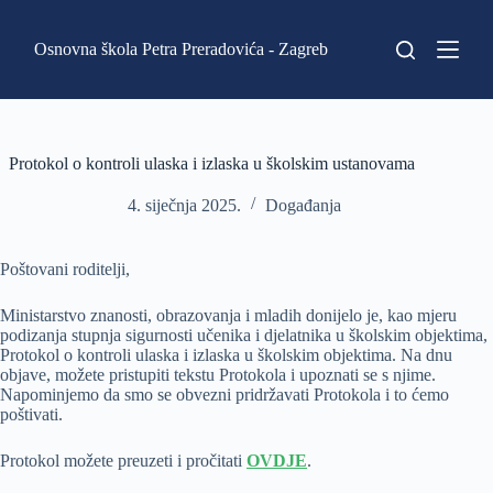
P
r
Osnovna škola Petra Preradovića - Zagreb
e
s
k
o
č
i
Protokol o kontroli ulaska i izlaska u školskim ustanovama
n
a
4. siječnja 2025.
Događanja
s
a
d
Poštovani roditelji,
r
ž
Ministarstvo znanosti, obrazovanja i mladih donijelo je, kao mjeru
a
podizanja stupnja sigurnosti učenika i djelatnika u školskim objektima,
j
Protokol o kontroli ulaska i izlaska u školskim objektima. Na dnu
objave, možete pristupiti tekstu Protokola i upoznati se s njime.
Napominjemo da smo se obvezni pridržavati Protokola i to ćemo
poštivati.
Protokol možete preuzeti i pročitati
OVDJE
.