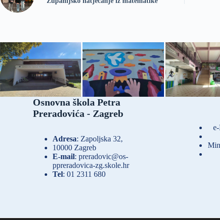
Županijsko natjecanje iz matematike
Osnovna škola Petra
Preradovića - Zagreb
e-
Adresa
: Zapoljska 32,
Min
10000 Zagreb
E-mail
:
preradovic@os-
ppreradovica-zg.skole.hr
Tel
:
01 2311 680