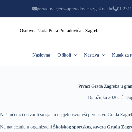
P
preradovic@os-ppreradovica-zg.skole.hr
01 2311
r
e
s
k
Osnovna škola Petra Preradovića - Zagreb
o
č
i
n
a
Naslovna
O školi
Nastava
Kutak za r
s
a
d
r
ž
a
Prvaci Grada Zagreba u gran
j
16. ožujka 2026.
Dog
Naši učenici ostvarili su sjajan uspjeh osvojivši prvenstvo Grada Zagre
Na natjecanju u organizaciji
Školskog sportskog saveza Grada Zagr