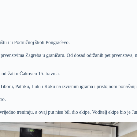
ištu i u Područnoj školi Pongračevo.
prvenstvima Zagreba u graničaru. Od dosad održanih pet prvenstava, naša
 održati u Čakovcu 15. travnja.
u, Tiboru, Patriku, Luki i Roku na izvrsnim igrama i pristojnom ponašanj
tro.
ijedno treniraju, a ovaj put nisu bili dio ekipe. Voditelj ekipe bio je Ju