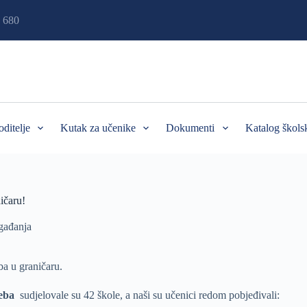
 680
oditelje
Kutak za učenike
Dokumenti
Katalog škols
ičaru!
ađanja
ba u graničaru.
eba
sudjelovale su 42 škole, a naši su učenici redom pobjeđivali: