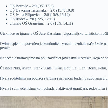
OŠ Borovje – 2:0 (9:7, 15:3)
OŠ Davorina Trstenjaka – 2:0 (15:7, 10:8)
OŠ Ivana Filipovića – 2:0 (15:9, 15:12)
OŠ Rudeš – 2:0 (15:5, 12:10)
u finalu OŠ Granešina – 2:0 (15:9, 14:11)
Utakmice su igrane u OŠ Jure Kaštelana, Ugostiteljsko-turističkom učil
Ovim uspjehom potvrđen je kontinuitet izvrsnih rezultata naše škole na 
prvaka.
Natjecanje nastavljamo na poluzavršnici prvenstva Hrvatske, koja će se
Čestitke Niki, Avrori, Franki Antei, Klari, Loti, Lei, Lari, Borni, Petr
Hvala roditeljima na podršci s tribina i na ranom buđenju subotama uju
Hvala i svim učenicima koji pohađaju aktivnost graničara, redoviti su i vr