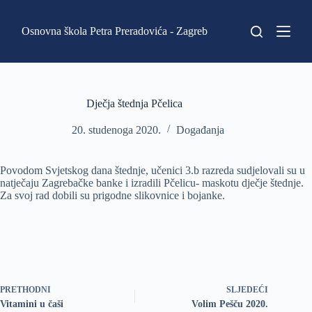
P
r
Osnovna škola Petra Preradovića - Zagreb
e
s
k
o
č
i
Dječja štednja Pčelica
n
a
20. studenoga 2020.
Događanja
s
a
d
Povodom Svjetskog dana štednje, učenici 3.b razreda sudjelovali su u
r
natječaju Zagrebačke banke i izradili Pčelicu- maskotu dječje štednje.
ž
Za svoj rad dobili su prigodne slikovnice i bojanke.
a
j
PRETHODNI
SLJEDEĆI
Vitamini u čaši
Volim Pešču 2020.