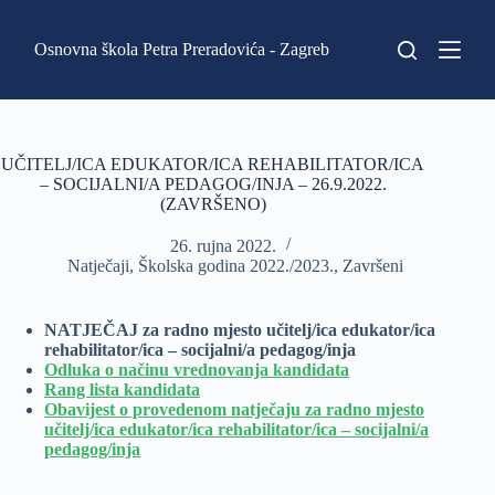
P
r
Osnovna škola Petra Preradovića - Zagreb
e
s
k
o
č
i
UČITELJ/ICA EDUKATOR/ICA REHABILITATOR/ICA
n
– SOCIJALNI/A PEDAGOG/INJA – 26.9.2022.
a
(ZAVRŠENO)
s
a
26. rujna 2022.
d
Natječaji
,
Školska godina 2022./2023.
,
Završeni
r
ž
a
NATJEČAJ za radno mjesto učitelj/ica edukator/ica
j
rehabilitator/ica – socijalni/a pedagog/inja
Odluka o načinu vrednovanja kandidata
Rang lista kandidata
Obavijest o provedenom natječaju za radno mjesto
učitelj/ica edukator/ica rehabilitator/ica – socijalni/a
pedagog/inja