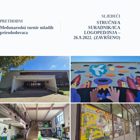
SLJEDEĆI
PRETHODNI
STRUČNI/A
Međunarodni turnir mladih
SURADNIK/ICA
prirodoslovaca
LOGOPED/INJA –
26.9.2022. (ZAVRŠENO)