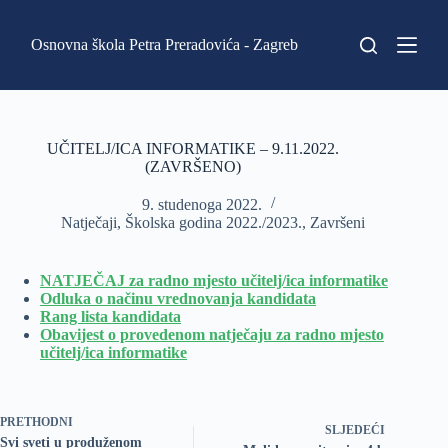
P
r
Osnovna škola Petra Preradovića - Zagreb
e
s
k
o
č
i
UČITELJ/ICA INFORMATIKE – 9.11.2022.
n
(ZAVRŠENO)
a
s
9. studenoga 2022.
a
Natječaji
,
Školska godina 2022./2023.
,
Završeni
d
r
ž
NATJEČAJ za radno mjesto učitelj/ica informatike
a
Odluka o načinu vrednovanja kandidata
j
Rang lista kandidata
Obavijest o provedenom natječaju za radno mjesto
učitelj/ica informatike
PRETHODNI
SLJEDEĆI
Svi sveti u produženom