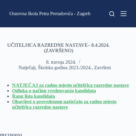
P
r
Osnovna škola Petra Preradovića - Zagreb
e
s
k
o
č
i
UČITELJ/ICA RAZREDNE NASTAVE– 8.4.2024.
n
(ZAVRŠENO)
a
s
8. travnja 2024.
a
Natječaji
,
Školska godina 2023./2024.
,
Završeni
d
r
ž
NATJEČAJ za radno mjesto učitelj/ica razredne nastave
a
Odluka o načinu vrednovanja kandidata
j
Rang lista kandidata
Obavijest o provedenom natječaju za radno mjesto
učitelj/ica razredne nastave
PRETHODNI