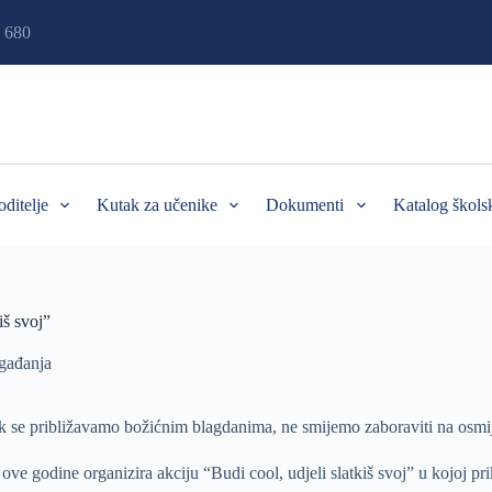
 680
oditelje
Kutak za učenike
Dokumenti
Katalog škols
iš svoj”
gađanja
e približavamo božićnim blagdanima, ne smijemo zaboraviti na osmijeh i
ove godine organizira akciju “Budi cool, udjeli slatkiš svoj” u kojoj pri