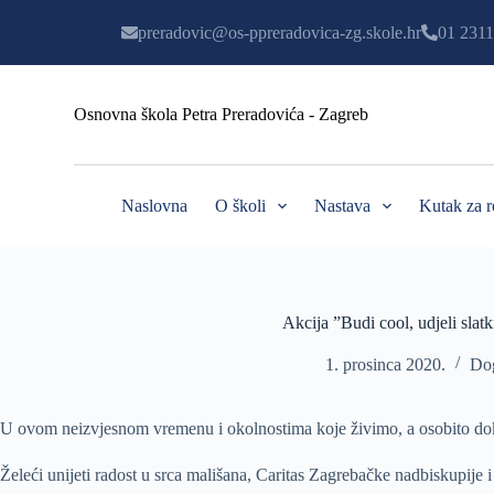
P
preradovic@os-ppreradovica-zg.skole.hr
01 2311
r
e
s
k
Osnovna škola Petra Preradovića - Zagreb
o
č
i
n
a
Naslovna
O školi
Nastava
Kutak za r
s
a
d
r
ž
a
Akcija ”Budi cool, udjeli slatk
j
1. prosinca 2020.
Do
U ovom neizvjesnom vremenu i okolnostima koje živimo, a osobito dok s
Želeći unijeti radost u srca mališana, Caritas Zagrebačke nadbiskupije i 