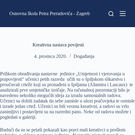
P
r
Osnovna škola Petra Preradovića - Zagreb
e
s
k
o
č
i
Kreativna nastava povijesti
n
a
4. prosinca 2020.
Događanja
s
a
d
Prilikom obrađivanja nastavne jedinice „Umjetnost i vjerovanja u
r
prapovijesti“ učenici petih razreda učili su o špiljskom slikarstvu i
ž
proučavali crteže koji su pronađeni u špiljama (Altamira i Lascaux) te
a
analizirali prve umjetničke izričaje. Na računalnoj prezentaciji bilo je
j
navedeno nekoliko mogućih ideja za izradu samostalnih radova.
Učenici su dobili zadatak da sebe zamisle u ulozi pračovjeka te osmisle
i izrade jedan crtež. Učenici su bili veoma kreativni, a radovi su vrlo
zanimljivi i postavljeni su na razredni pano. Neke od radova možete i
pogledati u galeriji.
Budući da su se petaši pokazali kao pravi mali kreativci u prošlom