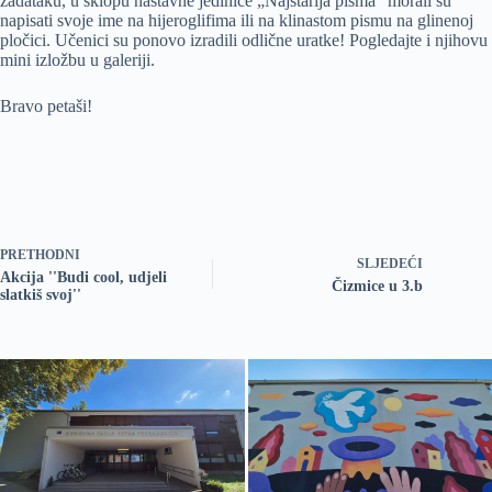
zadataku, u sklopu nastavne jedinice „Najstarija pisma“ morali su
napisati svoje ime na hijeroglifima ili na klinastom pismu na glinenoj
pločici. Učenici su ponovo izradili odlične uratke! Pogledajte i njihovu
mini izložbu u galeriji.
Bravo petaši!
PRETHODNI
SLJEDEĆI
Akcija ''Budi cool, udjeli
Čizmice u 3.b
slatkiš svoj''