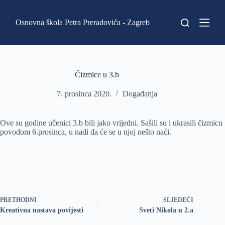
P
r
Osnovna škola Petra Preradovića - Zagreb
e
s
k
o
č
i
Čizmice u 3.b
n
a
7. prosinca 2020.
Događanja
s
a
d
Ove su godine učenici 3.b bili jako vrijedni. Sašili su i ukrasili čizmicu
r
povodom 6.prosinca, u nadi da će se u njoj nešto naći.
ž
a
j
PRETHODNI
SLJEDEĆI
Kreativna nastava povijesti
Sveti Nikola u 2.a