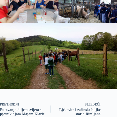
PRETHODNI
SLJEDEĆI
Putovanja diljem svijeta s
Ljekovite i začinske biljke
pjesnikinjom Majom Klarić
starih Rimljana