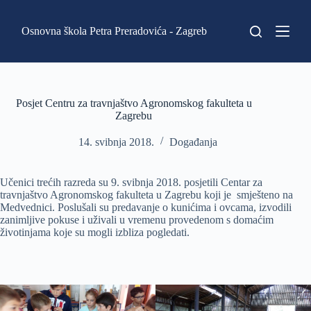
P
r
Osnovna škola Petra Preradovića - Zagreb
e
s
k
o
č
i
Posjet Centru za travnjaštvo Agronomskog fakulteta u
n
Zagrebu
a
s
14. svibnja 2018.
Događanja
a
d
r
Učenici trećih razreda su 9. svibnja 2018. posjetili Centar za
ž
travnjaštvo Agronomskog fakulteta u Zagrebu koji je smješteno na
a
Medvednici. Poslušali su predavanje o kunićima i ovcama, izvodili
j
zanimljive pokuse i uživali u vremenu provedenom s domaćim
životinjama koje su mogli izbliza pogledati.